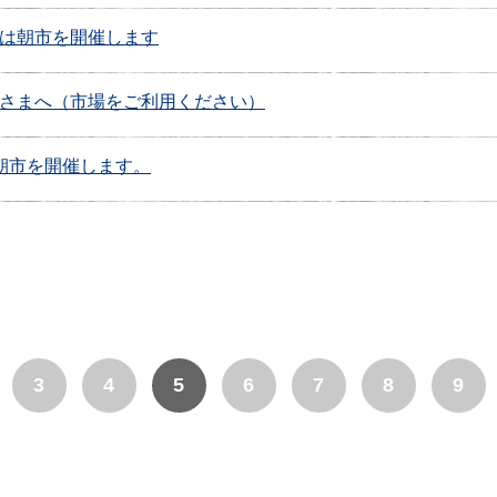
は朝市を開催します
さまへ（市場をご利用ください）
は，朝市を開催します。
3
4
5
6
7
8
9