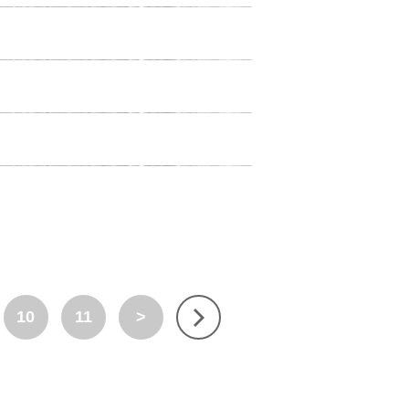
10
11
>